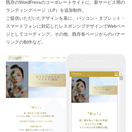
管
既存のWordPressのコーポレートサイトに、新サービス用の
プ
ランディングページ（LP）を追加制作。
理
レ
ご提供いただいたデザインを基に、パソコン・タブレット・
ス
スマートフォンに対応したレスポンシブデザインでWebペー
）
ジとしてコーディング。その他、既存各ページからのバナー
や
リンクの制作など。
S
I
R
I
U
S
（
シ
リ
ウ
ス
）
を