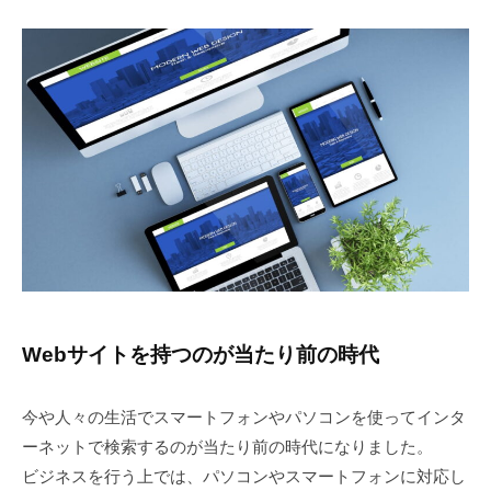
格
2
b
安
0
y
で
2
I
4
M
代
年
A
行
5
I
し
月
ま
1
す
4
日
Webサイトを持つのが当たり前の時代
今や人々の生活でスマートフォンやパソコンを使ってインタ
ーネットで検索するのが当たり前の時代になりました。
ビジネスを行う上では、パソコンやスマートフォンに対応し