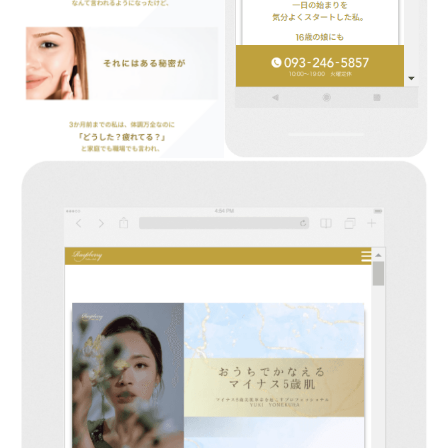
始
め
と
し
た
各
種
ホ
ー
ム
ペ
ー
ジ
の
更
新
・