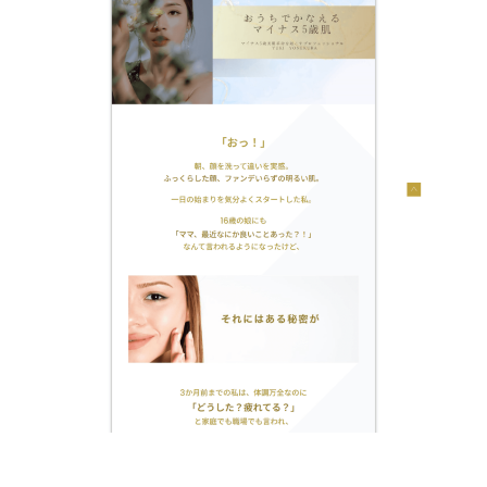
年
A
ビ
ペ
ズ
1
I
ー
ス
を
月
ジ
｜
外
5
の
ホ
注
日
制
ー
。
作
W
ム
・
o
ペ
更
r
新
ー
d
・
ジ
p
管
の
r
理
制
e
作
s
・
s
更
（
ワ
新
ー
・
ド