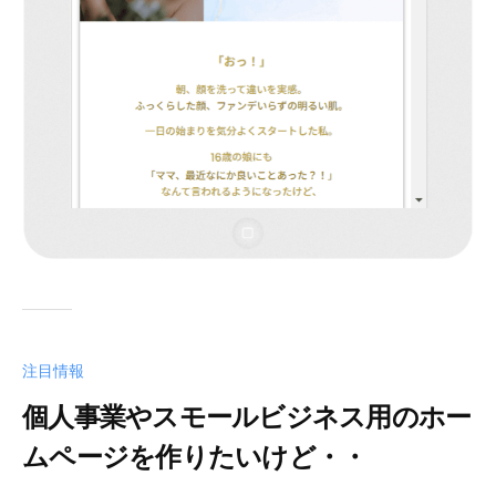
カ
ス
タ
マ
イ
ズ
、
サ
イ
ト
の
引
っ
越
注目情報
し
個人事業やスモールビジネス用のホー
な
ど
ムページを作りたいけど・・
を