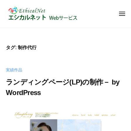
エ
コ
ー
シ
ン
カ
メ
テ
ニ
ル
ュ
エ
ン
W
ネ
ー
シ
e
ッ
ツ
ト
b
カ
へ
タグ:
制作代行
-
サ
ス
ル
W
イ
キ
ネ
e
ト
ッ
ッ
b
実績作品
の
プ
ト
サ
管
ランディングページ(LP)の制作－ by
-
ー
理
ビ
WordPress
W
や
ス
e
カ
2
b
｜
ス
b
0
y
ホ
タ
サ
2
I
ー
マ
ー
5
M
ム
イ