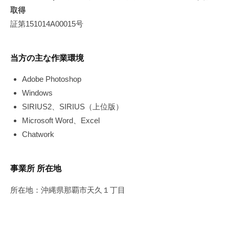
カ
取得
ス
証第151014A00015号
タ
マ
イ
当方の主な作業環境
ズ
、
Adobe Photoshop
サ
Windows
イ
SIRIUS2、SIRIUS（上位版）
ト
Microsoft Word、Excel
の
Chatwork
引
っ
越
事業所 所在地
し
所在地：沖縄県那覇市天久１丁目
な
ど
を