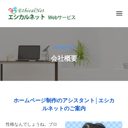
エ
コ
ー
シ
ン
カ
メ
テ
ニ
ル
ュ
エ
ン
W
ネ
ー
シ
e
ッ
ツ
ト
b
カ
へ
ABOUTUS
-
サ
ス
ル
W
イ
会社概要
キ
ネ
e
ト
ッ
ッ
b
の
プ
ト
サ
管
-
ー
理
ビ
W
や
ス
e
カ
会
ホームページ制作のアシスタント│エシカ
｜
ス
b
ルネットのご案内
ホ
社
タ
サ
ー
マ
概
ー
ム
性格なんでしょうね。ブロ
イ