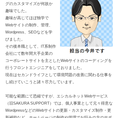
ビ
ペ
要
グのカスタマイズが何故か
ズ
ー
ス
趣味でした。
を
ジ
2025
by
｜
趣味が高じてほぼ独学で
外
の
年
IMAI
ホ
Webサイトの制作、管理、
注
制
12
ー
。
Wordpress、SEOなどを学
作
月
W
ム
びました。
・
22
o
ペ
更
その後本職として、IT系制作
日
r
新
会社にて数年間大手企業の
ー
d
・
コーポレートサイトを主としたWebサイトのコーディングを
ジ
p
管
行うフロントエンジニアをしておりました。
の
r
理
現在はセカンドライフとして環境問題の改善に関わる仕事を
制
e
し続けていこうと諸々尽力しています。
作
s
・
s
可能な範囲にて恐縮ですが、エシカルネットWebサービス
更
（
（旧SAKURA SUPPORT）では、個人事業として元々得意な
ワ
新
WordpressなどのWebサイトの更新・カスタマイズ制作・更
ー
・
新補助など、ホームページの制作や管理でお悩みの方のサポ
ド