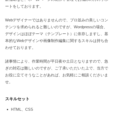
管
プ
ートをしております。
理
レ
ス
Webデザイナーではありませんので、プロ並みの美しいコン
）
テンツを求められると難しいのですが、Wordpressの場合、
や
デザインはほぼテーマ（テンプレート）に依存しますし、基
S
本的なWebデザインや画像制作編集に関するスキルは持ち合
I
わせております。
R
I
諸事情により、作業時間が平日夜や土日となりますので、急
U
ぎの対応は難しいのですが、ご了承いただいた上で、当方で
S
お役に立てそうなことがあれば、お気軽にご相談くださいま
（
せ。
シ
リ
ウ
スキルセット
ス
）
HTML、CSS
を