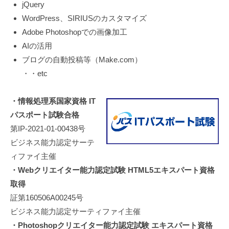
jQuery
始
WordPress、SIRIUSのカスタマイズ
め
Adobe Photoshopでの画像加工
と
AIの活用
し
ブログの自動投稿等（Make.com）
た
・・etc
各
種
・情報処理系国家資格 IT
ホ
パスポート試験合格
ー
ム
第IP-2021-01-00438号
ペ
ビジネス能力認定サーテ
ー
ィファイ主催
ジ
・Webクリエイター能力認定試験 HTML5エキスパート資格
の
取得
更
証第160506A00245号
新
ビジネス能力認定サーティファイ主催
・
・Photoshopクリエイター能力認定試験 エキスパート資格