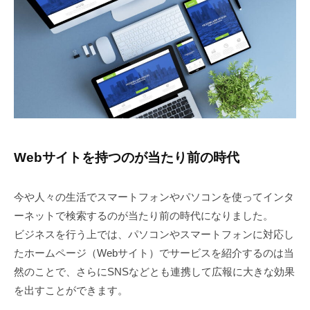
年
A
ビ
ペ
ズ
5
I
ー
ス
を
月
ジ
｜
外
1
の
ホ
注
4
制
ー
。
日
作
W
ム
・
o
ペ
更
r
新
ー
d
・
Webサイトを持つのが当たり前の時代
ジ
p
管
の
r
理
今や人々の生活でスマートフォンやパソコンを使ってインタ
制
e
ーネットで検索するのが当たり前の時代になりました。
作
s
ビジネスを行う上では、パソコンやスマートフォンに対応し
・
s
たホームページ（Webサイト）でサービスを紹介するのは当
更
（
然のことで、さらにSNSなどとも連携して広報に大きな効果
ワ
新
を出すことができます。
ー
・
ド