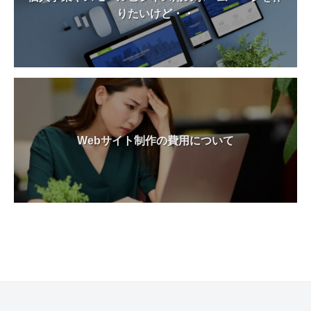
格
りたいけど・・
安
で
代
行
し
ま
す
Webサイト制作の費用について