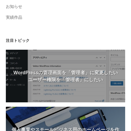
カ
お知らせ
ス
タ
実績作品
マ
イ
ズ
注目トピック
、
サ
イ
ト
WordPressの管理画面を「管理者」に変更したい
の
ユーザー権限を「管理者」にしたい
引
っ
越
し
な
ど
を
個人事業やスモールビジネス用のホームページを作