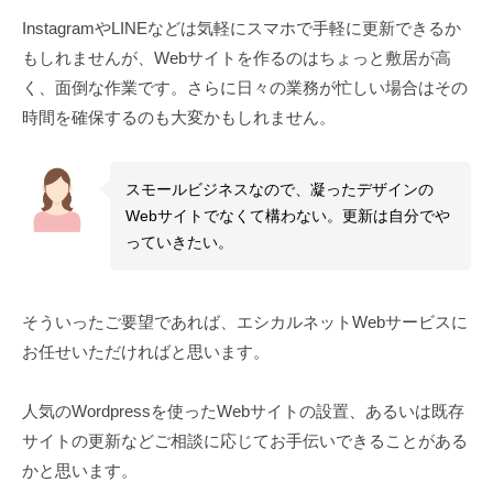
管
プ
InstagramやLINEなどは気軽にスマホで手軽に更新できるか
理
レ
もしれませんが、Webサイトを作るのはちょっと敷居が高
ス
く、面倒な作業です。さらに日々の業務が忙しい場合はその
）
時間を確保するのも大変かもしれません。
や
S
スモールビジネスなので、凝ったデザインの
I
Webサイトでなくて構わない。更新は自分でや
R
っていきたい。
I
U
S
そういったご要望であれば、エシカルネットWebサービスに
（
お任せいただければと思います。
シ
リ
ウ
人気のWordpressを使ったWebサイトの設置、あるいは既存
ス
サイトの更新などご相談に応じてお手伝いできることがある
）
かと思います。
を