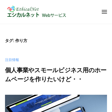
エ
コ
ー
シ
ン
カ
メ
テ
ニ
ル
ュ
エ
ン
W
ネ
ー
シ
e
ッ
ツ
ト
b
カ
へ
タグ:
作り方
-
サ
ス
ル
W
イ
キ
ネ
e
ト
ッ
ッ
b
注目情報
の
プ
ト
サ
管
個人事業やスモールビジネス用のホー
-
ー
理
ビ
ムページを作りたいけど・・
W
や
ス
e
カ
2
b
｜
ス
b
0
y
ホ
タ
サ
2
I
ー
マ
ー
4
M
ム
イ