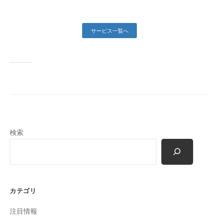
始
め
サービス一覧へ
と
し
た
各
種
ホ
ー
ム
検索
ペ
ー
ジ
の
更
カテゴリ
新
・
注目情報